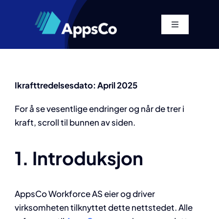
Skip
to
Toggle
content
Navigation
Hjem
Plattform
Ikrafttredelsesdato: April 2025
For å se vesentlige endringer og når de trer i
Løsninger
kraft, scroll til bunnen av siden.
Priser
1. Introduksjon
Om
AppsCo Workforce AS eier og driver
virksomheten tilknyttet dette nettstedet. Alle
Resources